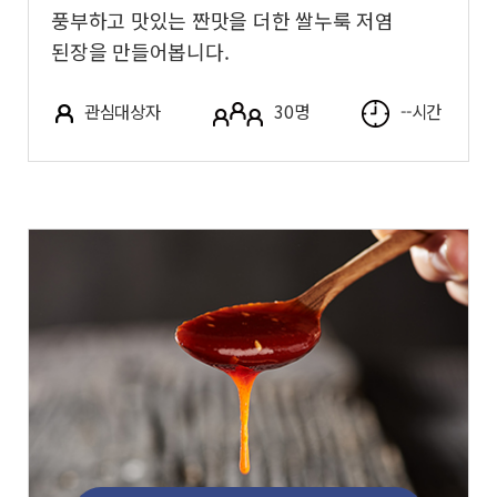
풍부하고 맛있는 짠맛을 더한 쌀누룩 저염
된장을 만들어봅니다.
관심대상자
30명
--시간