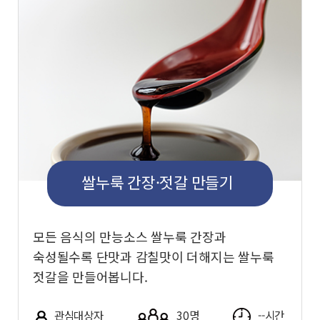
쌀누룩 간장·젓갈 만들기
모든 음식의 만능소스 쌀누룩 간장과
숙성될수록 단맛과 감칠맛이 더해지는 쌀누룩
젓갈을 만들어봅니다.
관심대상자
30명
--시간