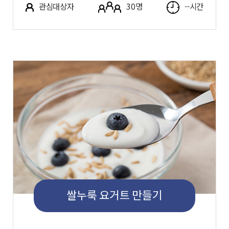
관심대상자
30명
--시간
쌀누룩 요거트 만들기