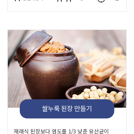
쌀누룩 된장 만들기
재래식 된장보다 염도를 1/3 낮춘 유산균이