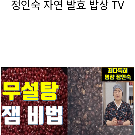
정인숙 자연 발효 밥상 TV