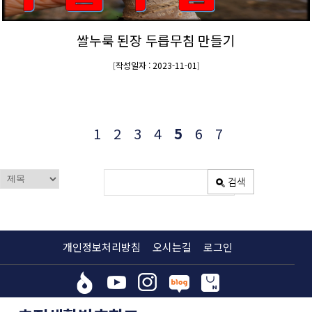
쌀누룩 된장 두릅무침 만들기
작성일자 : 2023-11-01
[
]
1
2
3
4
5
6
7
개인정보처리방침
오시는길
로그인