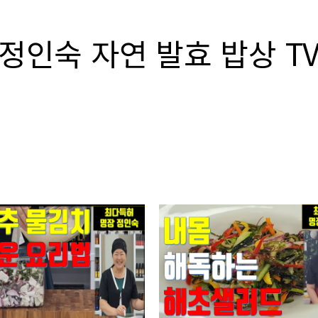
정인숙 자연 발효 밥상 T