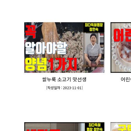
쌀누룩 소고기 맛선생
어린
[
작성일자 : 2023-11-01
]